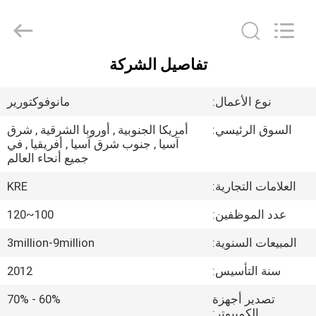
Guangzhou
Kingrise
Enterprises
Co.,
Ltd..
All
Rights
تفاصيل الشركة
Reserved.
الصفحة
الرئيسية
نوع الأعمال:
مانوفوكتورير
السوق الرئيسي:
أمريكا الجنوبية , أوروبا الشرقية , شرق
منتجات
آسيا , جنوب شرق آسيا , أفريقيا , في
جميع أنحاء العالم
معلومات
العلامات التجارية:
KRE
عنا
عدد الموظفين:
100~120
المبيعات السنوية:
3million-9million
جولة
سنة التأسيس:
2012
في
تصدير أجهزة
60% - 70%
المعمل
الكمبيوتر: