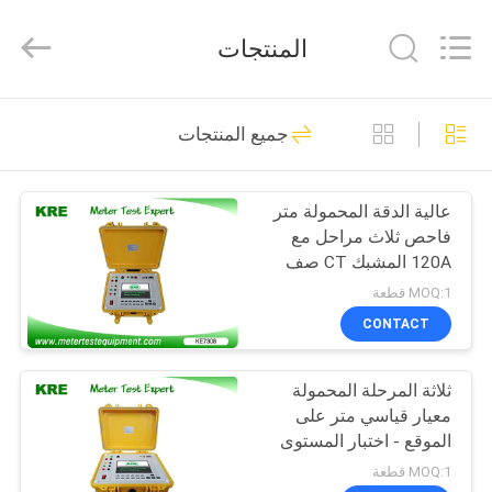
Guangzhou
Kingrise
Enterprises
المنتجات
Co.,
Ltd..
All
Rights
Reserved.
الصفحة
10
جميع المنتجات
الرئيسية
معدات اختبار متر
عالية الدقة المحمولة متر
منتجات
فاحص ثلاث مراحل مع
120A المشبك CT صف
معلومات
دراسي0.05 480V
MOQ:1 قطعة
عنا
CONTACT
6
معدات اختبار متر
ثلاثة المرحلة المحمولة
جولة
معيار قياسي متر على
في
محمولة
الموقع - اختبار المستوى
0.05
المعمل
MOQ:1 قطعة