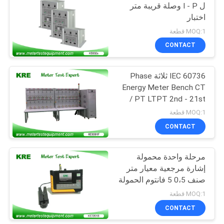
ل I - P وصلة قريبة متر
اختبار
10
MOQ:1 قطعة
معدات للطاقة متر
CONTACT
المعايرة
IEC 60736 ثلاثة Phase
Energy Meter Bench CT
/ PT LTPT 2nd - 21st
Harmonic Output
MOQ:1 قطعة
CONTACT
10
مرحلة واحدة محمولة
مصدر طاقة عالي
إشارة مرجعية معيار متر
صنف 0،5 5 فانتوم الحمولة
MOQ:1 قطعة
CONTACT