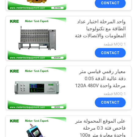
CONTACT
مراقبة
واحد المرحلة اختبار عداد
الجودة
10
الطاقة مع تكنولوجيا
المعلومات والاتصالات فئة
عداد كهربائي معدات
اتصل
0.05 اثنين من المصدر
MOQ:1 قطعة
اختبار
الحالي
بنا
CONTACT
معيار رقمي قياسي متر
اطلب
دقة عالية الدقة 0.05
اقتباس
مرحلة واحدة 120A 480V
10
MOQ:1 قطعة
الطاقة معدات الاختبار
خريطة
CONTACT
الموقع
متر
على الموقع المحمولة متر
فاحص فئة 0.3 مرحلة
PRIVACY
واحدة معايرة متر 100a