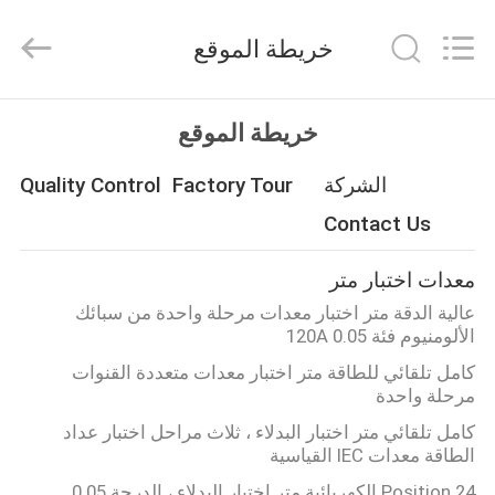
Guangzhou
Kingrise
Enterprises
خريطة الموقع
Co.,
Ltd..
All
Rights
Reserved.
الصفحة
خريطة الموقع
الرئيسية
الشركة
Factory Tour
Quality Control
منتجات
Contact Us
معدات اختبار متر
معلومات
عالية الدقة متر اختبار معدات مرحلة واحدة من سبائك
عنا
الألومنيوم فئة 0.05 120A
كامل تلقائي للطاقة متر اختبار معدات متعددة القنوات
مرحلة واحدة
جولة
كامل تلقائي متر اختبار البدلاء ، ثلاث مراحل اختبار عداد
في
الطاقة معدات IEC القياسية
المعمل
24 Position الكهربائية متر اختبار البدلاء ، الدرجة 0.05