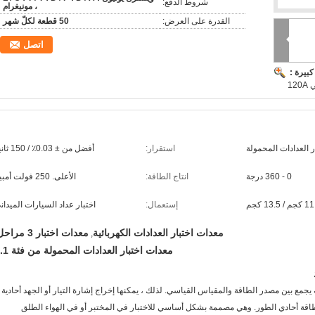
شروط الدفع:
، مونيغرام
القدرة على العرض:
50 قطعة لكلّ شهر
اتصل
بيرة :
12
 العدادات المحمولة
استقرار:
أفضل من ± 0.03٪ / 150 ثانية
0 - 360 درجة
انتاج الطاقة:
الأعلى. 250 فولت أمبير
 / 13.5 كجم
إستعمال:
اختبار عداد السيارات الميدان
معدات اختبار العدادات الكهربائية
معدات اختبار 3 مراحل
,
معدات اختبار العدادات المحمولة من فئة 0.1
اقة يجمع بين مصدر الطاقة والمقياس القياسي. لذلك ، يمكنها إخراج إشارة التيار أو الجهد أحادية
لطاقة أحادي الطور. وهي مصممة بشكل أساسي للاختبار في المختبر أو في الهواء الطلق