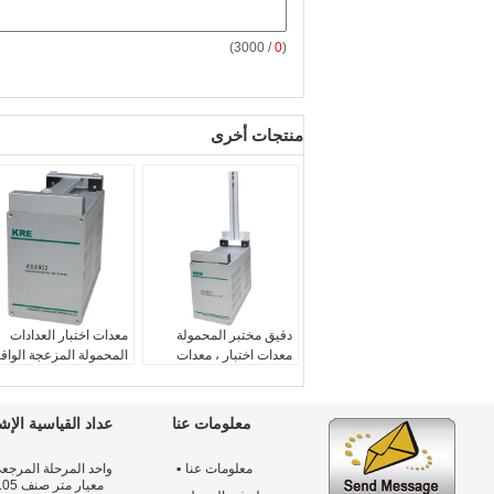
/ 3000)
0
(
منتجات أخرى
دقيق مختبر المحمولة
معدات اختبار العدادات
معدات اختبار ، معدات
المحمولة المزعجة الواقي
اختبار المحمولة التحكم
ذات مدخلات نبضة ذات
في الكمبيوتر
قناتين
اسم المنتج:
نظام المعايرة
اسم المنتج:
معدات اختبا
معلومات عنا
عداد القياسية الإش
المحمولة معايرة
العدادات المحمولة
عدد مرحلة:
وحيد
استقرار:
أفضل من ±
معلومات عنا
واحد المرحلة المرجع
خرج الطور:
0 - 360 درجة
0.03٪ / 150 ثانية
معيار متر صن
استقرار الانتاج:
أفضل من
فترة الضمان:
12 شهر