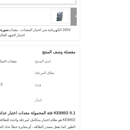
265V الكهربائية متر اختبار المعدات ، معدات
صورة ك
اختبار الجهد العالي 0A
مفصلة وصف المنتج
اسم المنتج:
معدات اختبار
نطاق المرحلة:
وزن:
11.5 كجم
إبراز:
KE8802 0.1 فئة المحمولة معدات اختبار عداد
KE8802 هو نظام اختبار متكامل لمرحلة واحدة للط
الطور كما يفعل مصدر الطاقة ، أو معايرة خطأ عداد ا