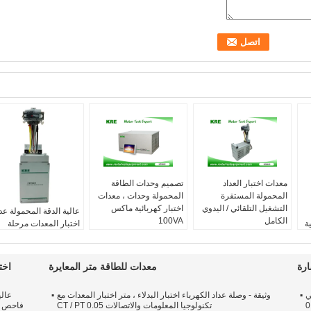
معدات اختبار العداد
تصميم وحدات الطاقة
المحمولة المستقرة
المحمولة وحدات ، معدات
التشغيل التلقائي / اليدوي
اختبار كهربائية ماكس
عالية الدقة المحمولة عد
الكامل
100VA
ة
اختبار المعدات مرحلة
اسم المنتج:
معدات اختبار
اسم المنتج:
معدات اختبار
واحدة دقة 0.1
العدادات المحمولة
متر محمولة
اسم المنتج:
المحمولة م
استقرار:
أفضل من ±
مواد:
ألومنيوم سبيكة
ر
معايرة الصك
ارة
معدات للطاقة متر المعايرة
اخت
0.03٪ / 150 ثانية
استعمال:
معايرة مقياس
عدد مرحلة:
وحيد
معدل تنظيم الحمل:
أفضل
الطاقة
الجهد الناتج:
0V - 265V
ي
وثيقة - وصلة عداد الكهرباء اختبار البدلاء ، متر اختبار المعدات مع
عالي
من 0.01٪
انتاج الطاقة:
ماكس.
صحة:
0,1
ف 0.05
تكنولوجيا المعلومات والاتصالات 0.05 CT / PT
مادة:
سبيكة المنيوم
100VA