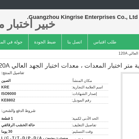
Guangzhou Kingrise Enterprises Co., Ltd.
خبير اختبار م
طلب اقتباس
اتصل بنا
ضبط الجودة
جولة في الم
تفاصيل المنتج:
مكان المنشأ:
الصين
اسم العلامة التجارية:
KRE
إصدار الشهادات:
ISO9000
رقم الموديل:
KE8802
شروط الدفع والشحن:
الحد الأدنى لكمية:
1 قطعة
تفاصيل التغليف:
حالة الخشب الرقائقي
وقت التسليم:
30 يوما
ويسترن يونيون ، L / C ، T / T ، D / P ، D / A