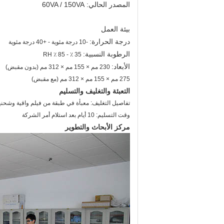
المصدر الحالي: 60VA / 150VA
بيئة العمل
درجة الحرارة:
-10 درجة مئوية - +40 درجة مئوية
الرطوبة النسبية:
35 ٪ - 85 ٪ RH
الأبعاد:
230 مم × 155 مم × 312 مم (بدون مقبض)
275 مم × 155 مم × 312 مم (مع مقبض)
التعبئة والتغليف والتسليم
تفاصيل التغليف: معبأة في طبقة من فيلم واقية وشحن
وقت التسليم: 10 أيام بعد استلام أمر الشركة
مركز الأبحاث والتطوير