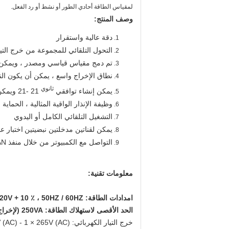
لمقياس الطاقة أحادي الطور أو نشط أو رد الفعل.
وصف المنتج:
دقة عالية واستقرار
التحول التلقائي للمجموعة من خرج التيا
تم دمج مقياس قياسي ومصدر ، ويمكن ا
نطاق الإخراج واسع ، يمكن أن يكون الناتج الجهد تصل إلى 265V ، ويمكن
ثانوي
يمكن إنشاء توافقي
21 -21 ويمكن ضبط الاتساع والطور بحرية
وظيفة الإنذار الواقية المثالية ، الحماية
التشغيل التلقائي الكامل أو اليدوي
يمكن لقناتين مدخلتين نبضيتين
اختبار ع
التواصل مع الكمبيوتر من خلال منفذ LAN ويمكن تشغيله على الكمبيوتر.
معلومات تقنية:
امدادات الطاقة: 220V + 10 ٪ ، 50HZ / 60HZ
الحد الأقصى لاستهلاك الطاقة: 250VA (لإخراج التيار والجهد الأقصى)
خرج التيار الكهربائي: 1x 30V (AC) - 1 × 265V (AC) ؛