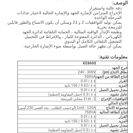
الوصف:
دقة عالية واستقرار
الإخراج المتزامن لإشارة الجهد والإشارة الحالية لاختبار عدادات
المرحلة الواحدة
يمكن توليد التوافقيات 2
21 ويمكن أن يكون الاتساع والطور قابلين
و
للبرمجة بحرية
وظيفة الإنذار الواقية المثالية ، الحماية التلقائية لدائرة الجهد
الكهربائي ، الدائرة المفتوحة للتيار ، والإفراط في التحميل.
التشغيل التلقائي الكامل أو اليدوي
يمكن أن تظهر حالة العمل بواسطة ضوء الإشارة الخارجية.
معلومات تقنية:
KE8600
خرج الجهد
نطاق الانتاج (pn)
24V - 300V
انتاج الطاقة من الجهد
500VA
القرار
± ± 0.01٪
المزيد
± ± 0.02٪ / 150 ثانية
معدل تحميل الحمل
± ± 0.01٪
عامل تشويه
≤ ± 0.3٪ (حمل المقاومة الخطية)
التوافقيات الإخراج
2 - 21st مجاني للبرمجة
الانتاج الحالي
مجموعة الانتاج
1mA - 120A (أو حسب الطلب ، بحد أقصى 230 أمبير)
انتاج الطاقة الحالية
750VA
القرار
± ± 0.01٪
المزيد
± ± 0.02٪ / 150 ثانية
معدل تحميل الحمل
± ± 0.01٪
عامل تشويه
≤
± 0.3٪ (حمل المقاومة الخطية)