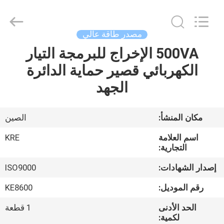
Guangzhou
Kingrise
Enterprises
Co.,
Ltd..
مصدر طاقة عالي
All
Rights
Reserved.
500VA الإخراج للبرمجة التيار
الصفحة
الكهربائي قصير حماية الدائرة
الرئيسية
الجهد
منتجات
مكان المنشأ:
الصين
معلومات
اسم العلامة
KRE
عنا
التجارية:
إصدار الشهادات:
ISO9000
جولة
رقم الموديل:
KE8600
في
الحد الأدنى
1 قطعة
المعمل
لكمية: