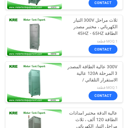
CONTACT
مراقبة
ثلاث مراحل 300V التيار
الجودة
الكهربائي ، مختبر مصدر
الطاقة 45HZ - 65HZ
اتصل
حماية الزائد
MOQ:1 قطعة
بنا
CONTACT
300V عالية الطاقة المصدر
اطلب
3 المرحلة 120A عالية
اقتباس
الاستقرار التلقائي /
التشغيل اليدوي
MOQ:1 قطعة
خريطة
CONTACT
الموقع
عالية الدقة مختبر امدادات
الطاقة 120 ألف ، ثلاث
PRIVACY
مراحل التيار الكهربائي