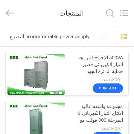
Guangzhou
Kingrise
Enterprises
المنتجات
Co.,
Ltd..
All
Rights
Reserved.
الصفحة
programmable power supply التصنيع عبر الإنترنت
الرئيسية
500VA الإخراج للبرمجة
منتجات
التيار الكهربائي قصير
حماية الدائرة الجهد
معلومات
MOQ:1 قطعة
عنا
CONTACT
مجموعة واسعة عالية
جولة
الانتاج التيار الكهربائي 3
في
المرحلة 300 فولت مع
ضوء إشارة الخارجية
المعمل
MOQ:1 قطعة