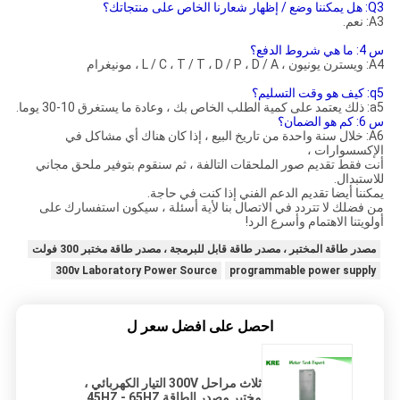
Q3: هل يمكننا وضع / إظهار شعارنا الخاص على منتجاتك؟
A3: نعم.
س 4: ما هي شروط الدفع؟
A4: ويسترن يونيون ، L / C ، T / T ، D / P ، D / A ، مونيغرام
q5: كيف هو وقت التسليم؟
a5: ذلك يعتمد على كمية الطلب الخاص بك ، وعادة ما يستغرق 10-30 يوما.
س 6: كم هو الضمان؟
A6: خلال سنة واحدة من تاريخ البيع ، إذا كان هناك أي مشاكل في
الإكسسوارات ،
أنت فقط تقديم صور الملحقات التالفة ، ثم سنقوم بتوفير ملحق مجاني
للاستبدال.
يمكننا أيضا تقديم الدعم الفني إذا كنت في حاجة.
من فضلك لا تتردد في الاتصال بنا لأية أسئلة ، سيكون استفسارك على
أولويتنا الاهتمام وأسرع الرد!
مصدر طاقة المختبر ، مصدر طاقة قابل للبرمجة ، مصدر طاقة مختبر 300 فولت
300v Laboratory Power Source
programmable power supply
احصل على افضل سعر ل
ثلاث مراحل 300V التيار الكهربائي ،
مختبر مصدر الطاقة 45HZ - 65HZ