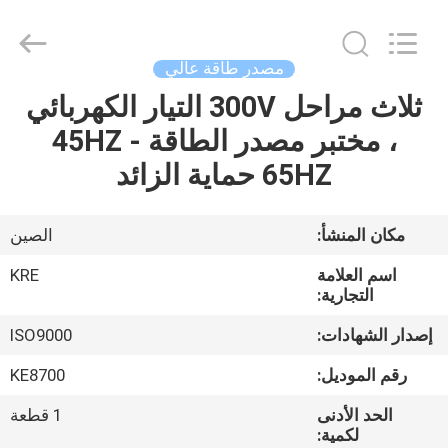
Guangzhou
Kingrise
Enterprises
Co.,
Ltd..
مصدر طاقة عالي
All
Rights
Reserved.
ثلاث مراحل 300V التيار الكهربائي
الصفحة
، مختبر مصدر الطاقة 45HZ -
الرئيسية
65HZ حماية الزائد
منتجات
مكان المنشأ:
الصين
معلومات
اسم العلامة
KRE
عنا
التجارية:
إصدار الشهادات:
ISO9000
جولة
رقم الموديل:
KE8700
في
الحد الأدنى
1 قطعة
المعمل
لكمية: