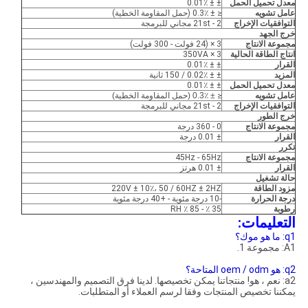
معدل تحميل الحمل
± ± 0.01٪
عامل تشويه
≤ ± 0.3٪ (حمل المقاومة الخطية)
التوافقيات الإخراج
2 - 21st مجاني للبرمجة
خرج الجهد
مجموعة الانتاج
3 × (24 فولت - 300 فولت)
انتاج الطاقة الحالية
3 × 350VA
القرار
± ± 0.01٪
المزيد
± ± 0.02٪ / 150 ثانية
معدل تحميل الحمل
± ± 0.01٪
عامل تشويه
≤
± 0.3٪ (حمل المقاومة الخطية)
التوافقيات الإخراج
2 - 21st مجاني للبرمجة
خرج الطور
مجموعة الانتاج
0 - 360 درجة
القرار
± 0.01 درجة
تكرر
مجموعة الانتاج
45Hz - 65Hz
القرار
± 0.01 هرتز
حالة تشغيل
مزود الطاقة
220V ± 10٪، 50 / 60HZ ± 2HZ
درجة الحرارة
-10 درجة مئوية - +40 درجة مئوية
رطوبة
35 ٪ - 85 ٪ RH
التعليمات:
q1: ما هو موك؟
A1: مجموعة 1.
q2: هو oem / odm المتاحة؟
a2: نعم ، هو! منتجاتنا يمكن تخصيصها. لدينا فرق التصميم والمهندسين ،
يمكننا تخصيص المنتجات وفقا لرسم العملاء أو المتطلبات.