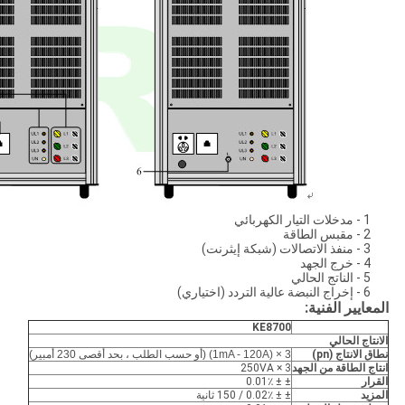
1 - مدخلات التيار الكهربائي
2 - مقبس الطاقة
3 - منفذ الاتصالات (شبكة إيثرنت)
4 - خرج الجهد
5 - الناتج الحالي
6 - إخراج النبضة عالية التردد (اختياري)
المعايير الفنية:
KE8700
الانتاج الحالي
نطاق الانتاج (pn)
3 × (1mA - 120A) (أو حسب الطلب ، بحد أقصى 230 أمبير)
انتاج الطاقة من الجهد
3 × 250VA
القرار
± ± 0.01٪
المزيد
± ± 0.02٪ / 150 ثانية