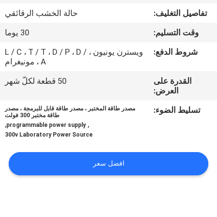
تفاصيل التغليف:
حالة الخشب الرقائقي
مراقبة
وقت التسليم:
30 يوما
الجودة
شروط الدفع:
ويسترن يونيون ، L / C ، T / T ، D / P ، D /
A ، مونيغرام
اتصل
القدرة على
50 قطعة لكلّ شهر
بنا
العرض:
تسليط الضوء:
مصدر طاقة المختبر ، مصدر طاقة قابل للبرمجة ، مصدر
اطلب
طاقة مختبر 300 فولت
,
,
programmable power supply
اقتباس
300v Laboratory Power Source
خريطة
افضل سعر
الموقع
PRIVACY