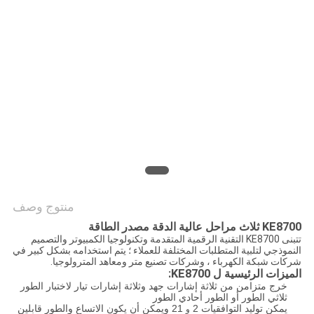
POLICY
منتوج وصف
KE8700 ثلاث مراحل عالية الدقة مصدر الطاقة
تتبنى KE8700 التقنية الرقمية المتقدمة وتكنولوجيا الكمبيوتر والتصميم
النموذجي لتلبية المتطلبات المختلفة للعملاء ؛ يتم استخدامه بشكل كبير في
شركات شبكة الكهرباء ، وشركات تصنيع متر ومعاهد المترولوجيا.
الميزات الرئيسية ل KE8700:
خرج متزامن من ثلاثة إشارات جهد وثلاثة إشارات تيار لاختبار الطور
ثلاثي الطور أو الطور أحادي الطور
يمكن توليد التوافقيات 2
21 ويمكن أن يكون الاتساع والطور قابلين
و